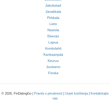
Jakobstad
Janakkala
Pirkkala
Lieto
Nastola
Ekenäs
Lapua
Kontiolahti
Kankaanpää
Keuruu
Joutseno
Finska
© 2026, FinDatingGo |
Pravila o privatnosti
|
Uvjeti korištenja
|
Kontaktirajte
nas