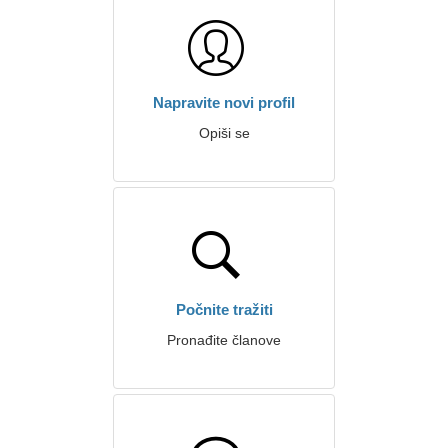
Napravite novi profil
Opiši se
Počnite tražiti
Pronađite članove