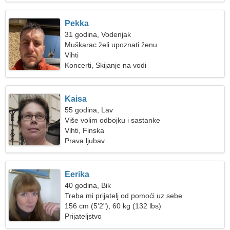
Pekka
31 godina, Vodenjak
Muškarac želi upoznati ženu
Vihti
Koncerti, Skijanje na vodi
Kaisa
55 godina, Lav
Više volim odbojku i sastanke
Vihti, Finska
Prava ljubav
Eerika
40 godina, Bik
Treba mi prijatelj od pomoći uz sebe
156 cm (5'2"), 60 kg (132 lbs)
Prijateljstvo