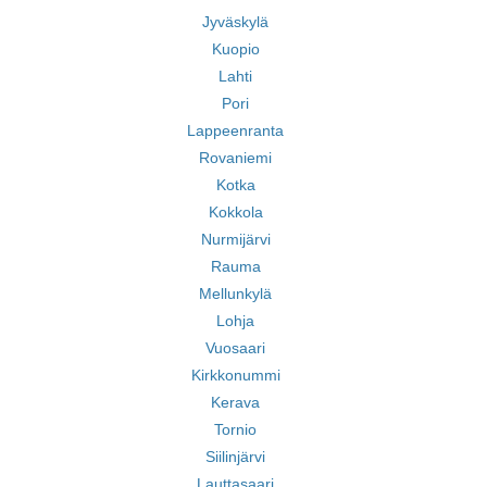
Jyväskylä
Kuopio
Lahti
Pori
Lappeenranta
Rovaniemi
Kotka
Kokkola
Nurmijärvi
Rauma
Mellunkylä
Lohja
Vuosaari
Kirkkonummi
Kerava
Tornio
Siilinjärvi
Lauttasaari