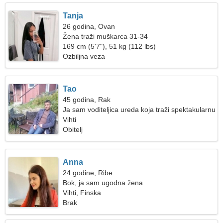
Tanja
26 godina, Ovan
Žena traži muškarca 31-34
169 cm (5'7"), 51 kg (112 lbs)
Ozbiljna veza
Tao
45 godina, Rak
Ja sam voditeljica ureda koja traži spektakularnu
ženu
Vihti
Obitelj
Anna
24 godine, Ribe
Bok, ja sam ugodna žena
Vihti, Finska
Brak