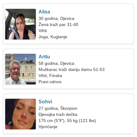
Alisa
30 godina, Djevica
Žena traži par 31-40
Vihti
Joga, Kuglanje
Arttu
58 godina, Djevica
Muškarac traži stariju damu 51-53
Vihti, Finska
Pravi odnos
Sohvi
27 godina, Škorpion
Djevojka traži dečka
175 cm (5'9"), 55 kg (121 lbs)
Vjenčanje