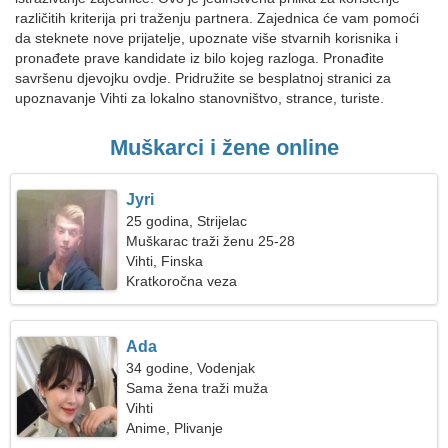
različitih kriterija pri traženju partnera. Zajednica će vam pomoći
da steknete nove prijatelje, upoznate više stvarnih korisnika i
pronađete prave kandidate iz bilo kojeg razloga. Pronađite
savršenu djevojku ovdje. Pridružite se besplatnoj stranici za
upoznavanje Vihti za lokalno stanovništvo, strance, turiste.
Muškarci i žene online
Jyri
25 godina, Strijelac
Muškarac traži ženu 25-28
Vihti, Finska
Kratkoročna veza
Ada
34 godine, Vodenjak
Sama žena traži muža
Vihti
Anime, Plivanje