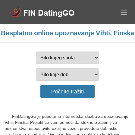
Besplatno online upoznavanje Vihti, Finska
FinDatingGo je popularna internetska služba za upoznavanje
Vihti, Finska. Projekt će vam pomoći da steknete zanimljiva
poznanstva, uspostavite ozbiljne veze i provedete dubinsko
istraživanje zajednice. Ovo je jedinstvena prilika za korištenje