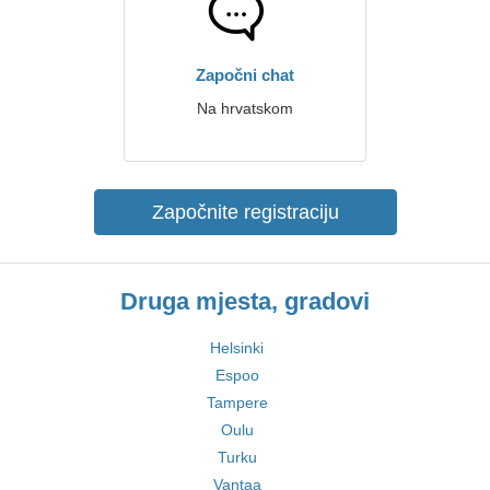
Započni chat
Na hrvatskom
Započnite registraciju
Druga mjesta, gradovi
Helsinki
Espoo
Tampere
Oulu
Turku
Vantaa