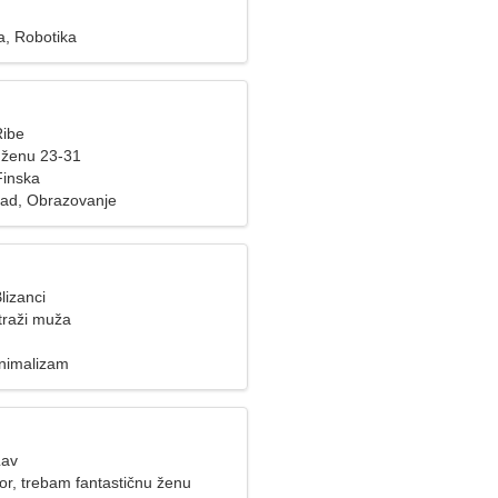
a, Robotika
Ribe
 ženu 23-31
Finska
klad, Obrazovanje
lizanci
traži muža
inimalizam
Lav
or, trebam fantastičnu ženu