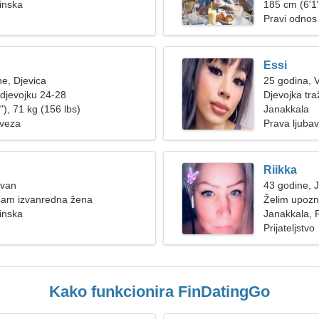
inska
185 cm (6'1"
Pravi odnos
Essi
ne, Djevica
25 godina, 
djevojku 24-28
Djevojka tra
), 71 kg (156 lbs)
Janakkala
 veza
Prava ljubav
Riikka
Ovan
43 godine, 
a sam izvanredna žena
Želim upozn
inska
Janakkala, 
Prijateljstvo
Kako funkcionira FinDatingGo