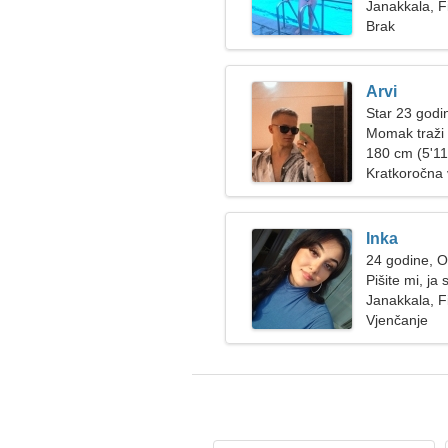
Janakkala, F
Brak
Arvi
Star 23 godi
Momak traži 
180 cm (5'11"
Kratkoročna
Inka
24 godine, 
Pišite mi, j
Janakkala, F
Vjenčanje