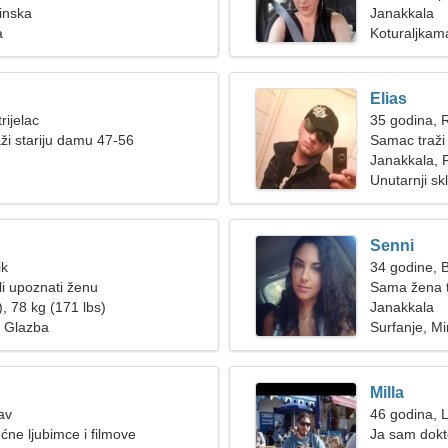
inska
Janakkala
a
Koturaljkam
Elias
rijelac
35 godina, 
ži stariju damu 47-56
Samac traži
Janakkala, 
Unutarnji s
Senni
ik
34 godine, B
i upoznati ženu
Sama žena 
, 78 kg (171 lbs)
Janakkala
p Glazba
Surfanje, M
Milla
av
46 godina, 
ćne ljubimce i filmove
Ja sam dokt