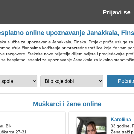
Prijavi se
splatno online upoznavanje Janakkala, Fin
ska služba za upoznavanje Janakkala, Finska. Projekt pruža usluge za 
 omogućuje članovima korištenje prvorazredne tražilice koja će vam pomo
ive razgovore. Steknite nove prijatelje diljem svijeta i pregledavajte prof
 se besplatnoj stranici za upoznavanje Janakkala za lokalno stanovništvo
Muškarci i žene online
Karoliina
nu, Bik
33 godine, 
muškarca 27-31
Žena traži p