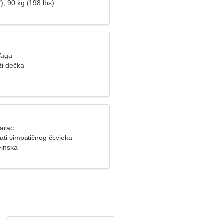
), 90 kg (198 lbs)
Vaga
ži dečka
Jarac
ati simpatičnog čovjeka
Finska