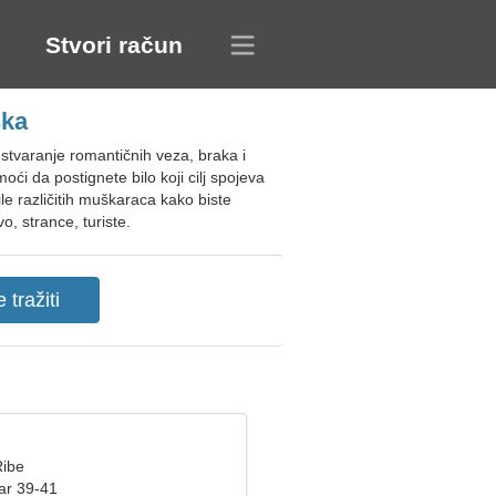
Stvori račun
ska
stvaranje romantičnih veza, braka i
ći da postignete bilo koji cilj spojeva
ile različitih muškaraca kako biste
, strance, turiste.
Ribe
ar 39-41