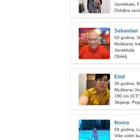
Janakkala, F
Ozbiljna vez
Sebastian
59 godina, St
Muškarac tra
Janakkala
Obitelj
Emil
36 godina, B
Muškarac žel
190 cm (6'3")
Skijanje, Po
Noora
58 godina, L
Više volim ku