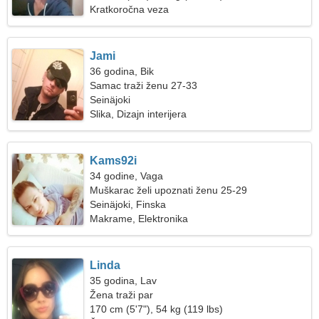
Kratkoročna veza
Jami
36 godina, Bik
Samac traži ženu 27-33
Seinäjoki
Slika, Dizajn interijera
Kams92i
34 godine, Vaga
Muškarac želi upoznati ženu 25-29
Seinäjoki, Finska
Makrame, Elektronika
Linda
35 godina, Lav
Žena traži par
170 cm (5'7"), 54 kg (119 lbs)