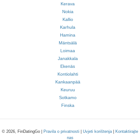
Kerava
Nokia
Kallio
Karhula
Hamina
Mäntsälä
Loimaa
Janakkala
Ekenäs
Kontiolahti
Kankaanpää
Keuruu
Sotkamo
Finska
© 2026, FinDatingGo |
Pravila o privatnosti
|
Uvjeti korištenja
|
Kontaktirajte
nas