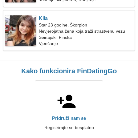
Kiia
Star 23 godine, Škorpion
Nevjerojatna žena koja traži strastvenu vezu
Seinäjoki, Finska
Vjenčanje
Kako funkcionira FinDatingGo
Pridruži nam se
Registrirajte se besplatno