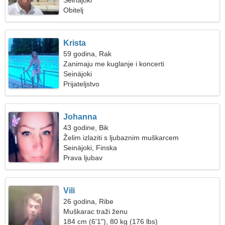
Seinäjoki
Obitelj
Krista
59 godina, Rak
Zanimaju me kuglanje i koncerti
Seinäjoki
Prijateljstvo
Johanna
43 godine, Bik
Želim izlaziti s ljubaznim muškarcem
Seinäjoki, Finska
Prava ljubav
Vili
26 godina, Ribe
Muškarac traži ženu
184 cm (6'1"), 80 kg (176 lbs)