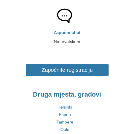
Započni chat
Na hrvatskom
Započnite registraciju
Druga mjesta, gradovi
Helsinki
Espoo
Tampere
Oulu