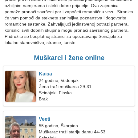
ozbiljnim namjerama i stekli dobre prijatelje. Ova zajednica
pomaže pronaći savršeni par i započeti romantičnu vezu. Stranica
će vam pomoći da steknete zanimljiva poznanstva i dogovorite
romantične sastanke. Zahvaljujući jedinstvenoj potrazi partnera,
korisnici svih dobnih skupina mogu pronaći savršenog partnera.
Pridružite se besplatnoj stranici za upoznavanje Seinäjoki za
lokalno stanovništvo, strance, turiste.
Muškarci i žene online
Kaisa
24 godine, Vodenjak
Žena traži muškarca 29-31
Seinäjoki, Finska
Brak
Veeti
55 godina, Škorpion
Muškarac traži stariju damu 44-53