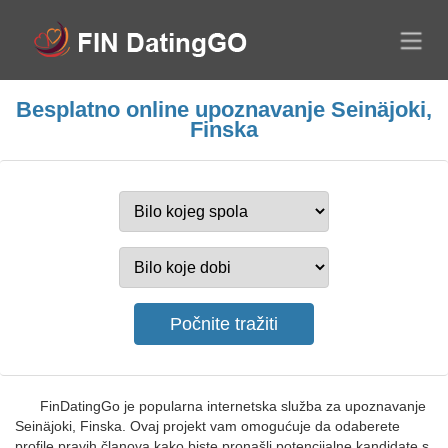
Besplatno online upoznavanje Seinäjoki,
Finska
FinDatingGo je popularna internetska služba za upoznavanje
Seinäjoki, Finska. Ovaj projekt vam omogućuje da odaberete
profile pravih članova kako biste pronašli potencijalne kandidate s