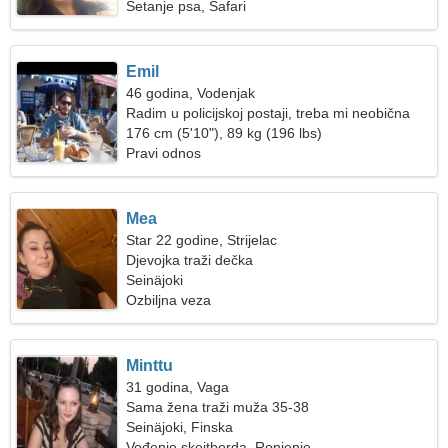
Šetanje psa, Safari
Emil
46 godina, Vodenjak
Radim u policijskoj postaji, treba mi neobična
žena
176 cm (5'10"), 89 kg (196 lbs)
Pravi odnos
Mea
Star 22 godine, Strijelac
Djevojka traži dečka
Seinäjoki
Ozbiljna veza
Minttu
31 godina, Vaga
Sama žena traži muža 35-38
Seinäjoki, Finska
Vođenje skejtborda, Ronjenje