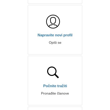
Napravite novi profil
Opiši se
Počnite tražiti
Pronađite članove