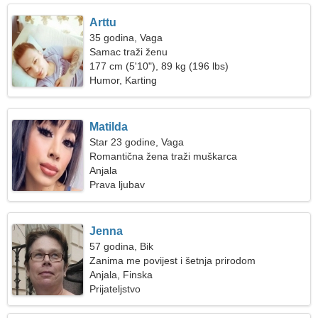
Arttu
35 godina, Vaga
Samac traži ženu
177 cm (5'10"), 89 kg (196 lbs)
Humor, Karting
Matilda
Star 23 godine, Vaga
Romantična žena traži muškarca
Anjala
Prava ljubav
Jenna
57 godina, Bik
Zanima me povijest i šetnja prirodom
Anjala, Finska
Prijateljstvo