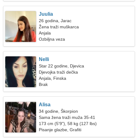
Juulia
26 godina, Jarac
Žena traži muškarca
Anjala
Ozbiljna veza
Nelli
Star 22 godine, Djevica
Djevojka traži dečka
Anjala, Finska
Brak
Alisa
34 godine, Škorpion
Sama žena traži muža 35-41
173 cm (5'9"), 58 kg (127 lbs)
Pisanje glazbe, Grafiti