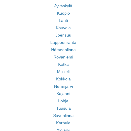
Jyväskylä
Kuopio
Lahti
Kouvola
Joensuu
Lappeenranta
Hämeenlinna
Rovaniemi
Kotka
Mikkeli
Kokkola
Nurmijärvi
Kajaani
Lohja
Tuusula
Savonlinna
Karhula
Ylöjärvi